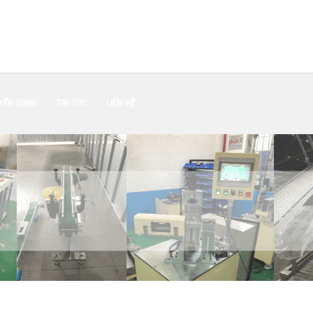
YỂN DỤNG
TIN TỨC
LIÊN HỆ