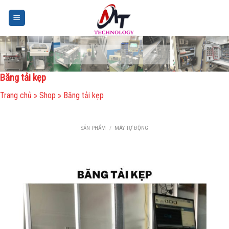
Skip
to
content
Băng tải kẹp
Trang chủ
»
Shop
»
Băng tải kẹp
SẢN PHẨM
/
MÁY TỰ ĐỘNG