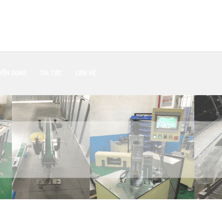
YỂN DỤNG
TIN TỨC
LIÊN HỆ