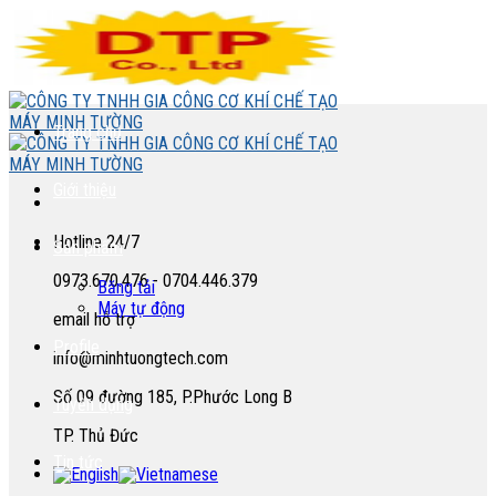
Skip
to
content
Trang chủ
Giới thiệu
Hotline 24/7
Sản phẩm
0973.670.476 - 0704.446.379
Băng tải
Máy tự động
email hỗ trợ
Profile
info@minhtuongtech.com
Số 09 đường 185, P.Phước Long B
Tuyển dụng
TP. Thủ Đức
Tin tức