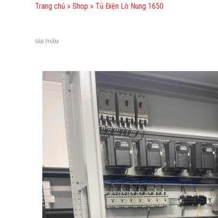
Trang chủ
»
Shop
»
Tủ Điện Lò Nung 1650
SẢN PHẨM