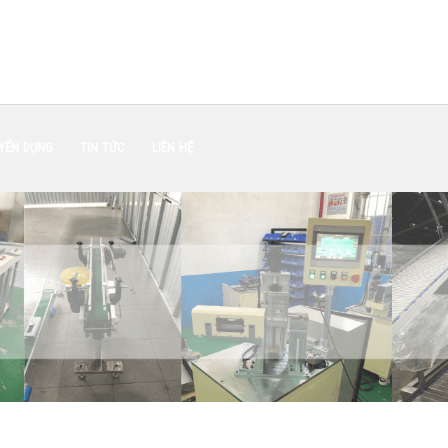
YỂN DỤNG
TIN TỨC
LIÊN HỆ